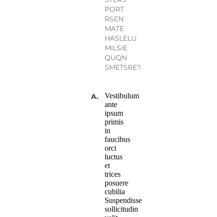
PORT
RSEN
MATE
HASLELU
MILSIE
QUQN
SMETSRE?
Vestibulum
A.
ante
ipsum
primis
in
faucibus
orci
luctus
et
trices
posuere
cubilia
Suspendisse
sollicitudin