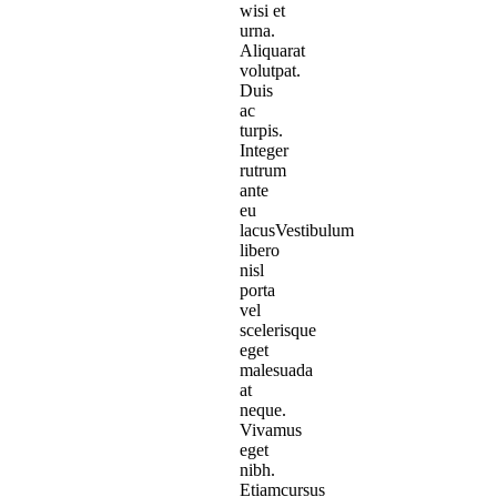
wisi et
urna.
Aliquarat
volutpat.
Duis
ac
turpis.
Integer
rutrum
ante
eu
lacusVestibulum
libero
nisl
porta
vel
scelerisque
eget
malesuada
at
neque.
Vivamus
eget
nibh.
Etiamcursus