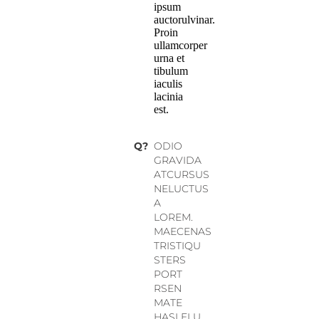
ipsum
auctorulvinar.
Proin
ullamcorper
urna et
tibulum
iaculis
lacinia
est.
Q?
ODIO
GRAVIDA
ATCURSUS
NELUCTUS
A
LOREM.
MAECENAS
TRISTIQU
STERS
PORT
RSEN
MATE
HASLELU