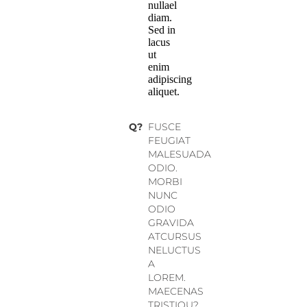
nullael
diam.
Sed in
lacus
ut
enim
adipiscing
aliquet.
Q?
FUSCE
FEUGIAT
MALESUADA
ODIO.
MORBI
NUNC
ODIO
GRAVIDA
ATCURSUS
NELUCTUS
A
LOREM.
MAECENAS
TRISTIQU?