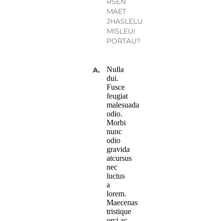
RSEN
MAET
JHASLELU
MISLEUI
PORTAU?
Nulla
A.
dui.
Fusce
feugiat
malesuada
odio.
Morbi
nunc
odio
gravida
atcursus
nec
luctus
a
lorem.
Maecenas
tristique
orci ac