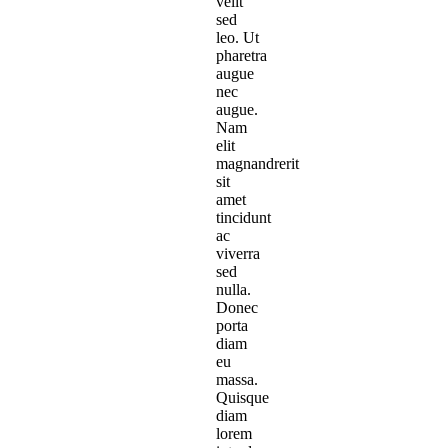
velit
sed
leo. Ut
pharetra
augue
nec
augue.
Nam
elit
magnandrerit
sit
amet
tincidunt
ac
viverra
sed
nulla.
Donec
porta
diam
eu
massa.
Quisque
diam
lorem