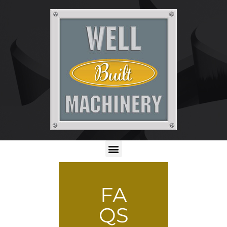
FA
QS