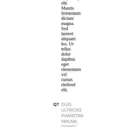
elit.
Mauris
fermentum
dictum
magna.
Sed
laoreet
aliquam
leo. Ut
tellus
dolor
dapibus
eget
elementum
vel
cursus
eleifend
elit.
Q?
DUIS
ULTRICIES
PHARETRA
MAGNA.
DONEC