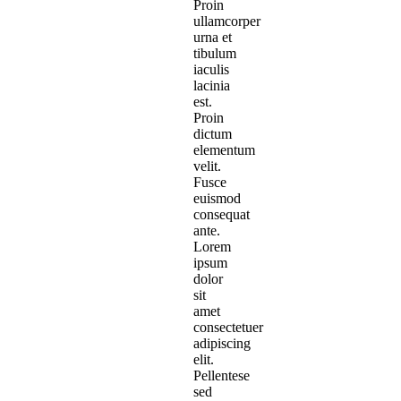
Proin
ullamcorper
urna et
tibulum
iaculis
lacinia
est.
Proin
dictum
elementum
velit.
Fusce
euismod
consequat
ante.
Lorem
ipsum
dolor
sit
amet
consectetuer
adipiscing
elit.
Pellentese
sed