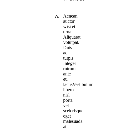
Aenean
A.
auctor
wisi et
urna.
Aliquarat
volutpat.
Duis
ac
turpis.
Integer
rutrum
ante
eu
lacusVestibulum
libero
nisl
porta
vel
scelerisque
eget
malesuada
at