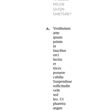
MILSIE
QUQN
SMETSRE?
Vestibulum
A.
ante
ipsum
primis
in
faucibus
orci
luctus
et
trices
posuere
cubilia
Suspendisse
sollicitudin
velit
sed
leo. Ut
pharetra
augue