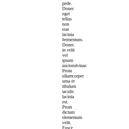
pede.
Donec
eget
tellus
non
erat
lacinia
fermentum.
Donec
in velit
vel
ipsum
auctorulvinar.
Proin
ullamcorper
urna et
tibulum
iaculis
lacinia
est.
Proin
dictum
elementum
velit.
Fusce