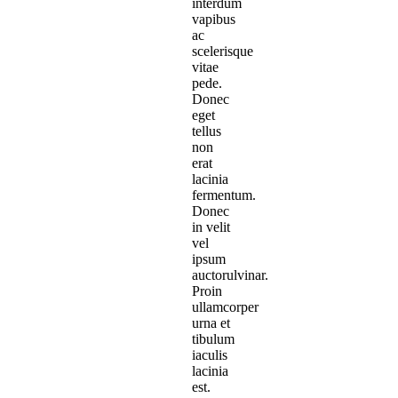
interdum
vapibus
ac
scelerisque
vitae
pede.
Donec
eget
tellus
non
erat
lacinia
fermentum.
Donec
in velit
vel
ipsum
auctorulvinar.
Proin
ullamcorper
urna et
tibulum
iaculis
lacinia
est.