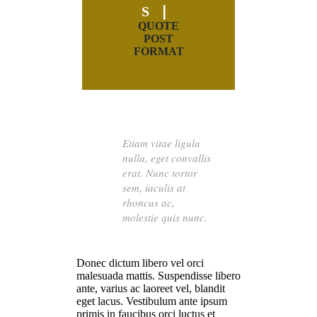
S
QUOTE
POST
FORMAT
Etiam vitae ligula
nulla, eget convallis
erat. Nunc tortor
sem, iaculis at
rhoncus ac,
molestie quis nunc.
Donec dictum libero vel orci
malesuada mattis. Suspendisse libero
ante, varius ac laoreet vel, blandit
eget lacus. Vestibulum ante ipsum
primis in faucibus orci luctus et