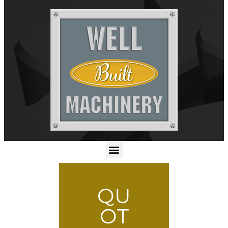
QU
OT