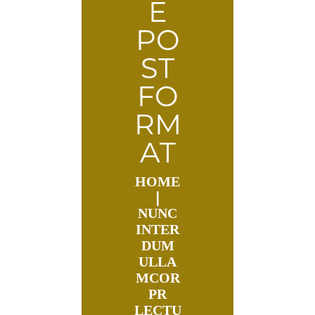
E
PO
ST
FO
RM
AT
HOME
NUNC
INTER
DUM
ULLA
MCOR
PR
LECTU